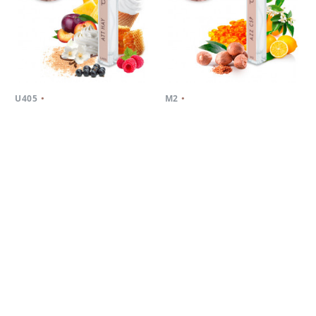
.
.
U405
M2
ЭКВИВАЛЕНТ СОЗДАН ПО
ЭКВИВАЛЕНТ СОЗДАН ПО
МОТИВАМ
МОТИВАМ
Attar Collection Hayati
Azzaro Chrome Sport
Гурманские, Фруктовые,
Акватические,
Цветочные
Ароматические, Цитрусовые
/
/
145
90
мл
мл
1450
900
В корзину
В корзину