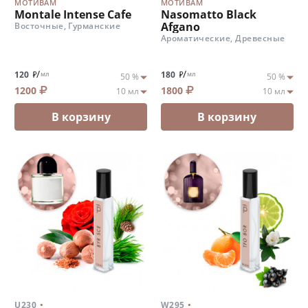
МОТИВАМ
МОТИВАМ
Montale Intense Cafe
Nasomatto Black
Afgano
Восточные, Гурманские
Ароматические, Древесные
/
/
120
180
мл
мл
1200
1800
В корзину
В корзину
.
.
U230
W295