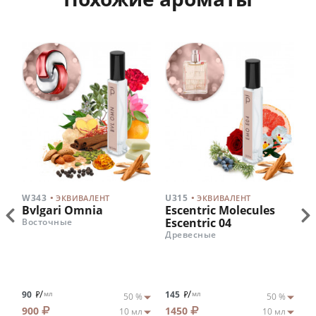
.
.
W343
U315
W
ЭКВИВАЛЕНТ
ЭКВИВАЛЕНТ
ht
Bvlgari Omnia
Escentric Molecules
C
Escentric 04
Восточные
Ц
Древесные
/
/
90
145
9
мл
мл
900
1450
9