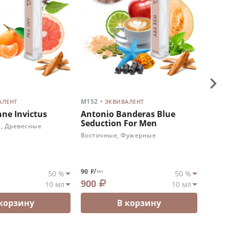
.
M152
M167
АЛЕНТ
ЭКВИВАЛЕНТ
ne Invictus
Antonio Banderas Blue
Chan
Seduction For Men
, Древесные
Древе
Цвето
Восточные, Фужерные
/
/
90
90
мл
м
900
900
 корзину
В корзину