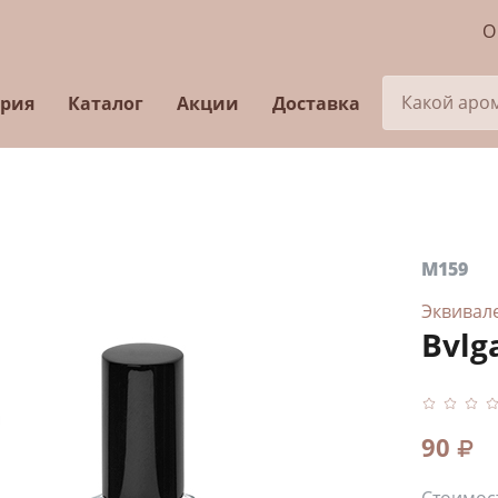
О
ория
Каталог
Акции
Доставка
M159
Эквивал
Bvlg
90