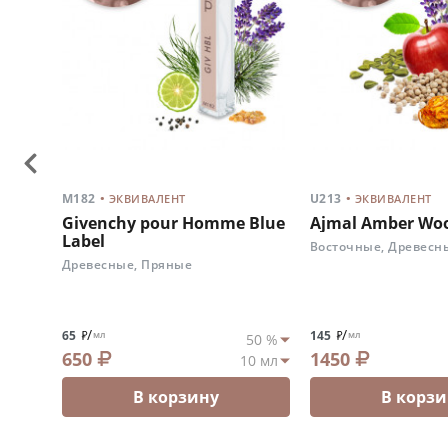
.
.
M182
U213
ЭКВИВАЛЕНТ
ЭКВИВАЛЕНТ
 Blue
Givenchy pour Homme Blue
Ajmal Amber Wo
Label
Восточные, Древесн
Древесные, Пряные
/
/
65
145
мл
мл
650
1450
В корзину
В корзи