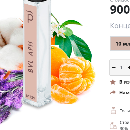
Стоимос
900
Конце
10 м
В и
Нам
Толь
Стой
30%