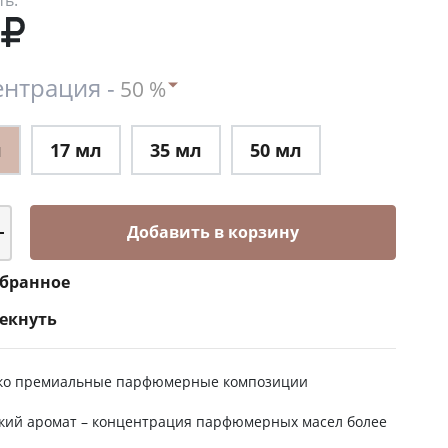
ть:
нтрация -
л
17 мл
35 мл
50 мл
Добавить в корзину
збранное
екнуть
ко премиальные парфюмерные композиции
кий аромат – концентрация парфюмерных масел более