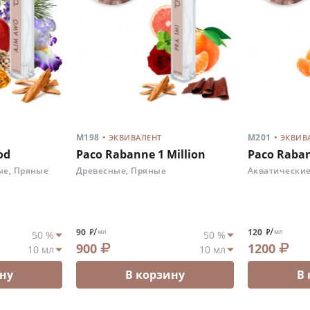
.
.
M198
M201
ЭКВИВАЛЕНТ
ЭКВИВ
od
Paco Rabanne 1 Million
Paco Raban
ые, Пряные
Древесные, Пряные
Акватические
/
/
90
120
мл
мл
900
1200
ну
В корзину
В