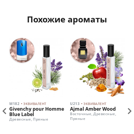
Похожие ароматы
.
.
M182
U213
M
ЭКВИВАЛЕНТ
ЭКВИВАЛЕНТ
Givenchy pour Homme
Ajmal Amber Wood
P
Blue Label
M
Восточные, Древесные,
Пряные
Древесные, Пряные
Д